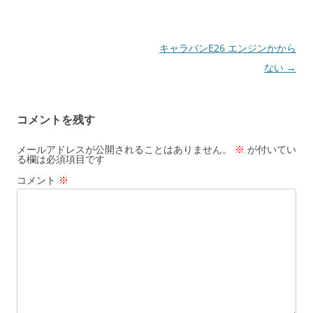
投
キャラバンE26 エンジンかから
稿
ない
→
ナ
ビ
コメントを残す
ゲ
ー
メールアドレスが公開されることはありません。
※
が付いてい
る欄は必須項目です
シ
コメント
※
ョ
ン