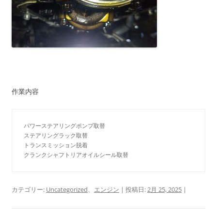
作業内容
パワーステアリングポンプ取替
ステアリングラック取替
トランスミッション脱着
クランクシャフトリアオイルシール取替
カテゴリー:
Uncategorized
、
エンジン
| 投稿日:
2月 25, 2025
|