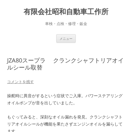
コ
ン
有限会社昭和自動車工作所
テ
ン
ツ
へ
車検・点検・修理・鈑金
ス
キ
ッ
プ
メニュー
JZA80スープラ クランクシャフトリアオイ
ルシール取替
コメントを残す
操舵時に異音がするという症状でご入庫。パワーステアリング
オイルポンプが音を出していました。
もぐってみると、深刻なオイル漏れを発見。クランクシャフト
リアオイルシールが機能を果たさずエンジンオイルを漏らして
ます。